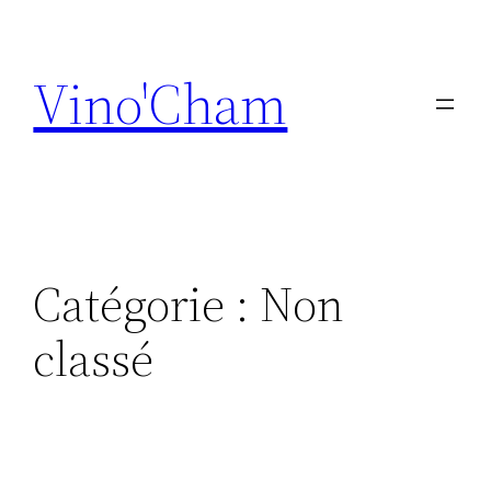
Aller
au
Vino'Cham
contenu
Catégorie :
Non
classé